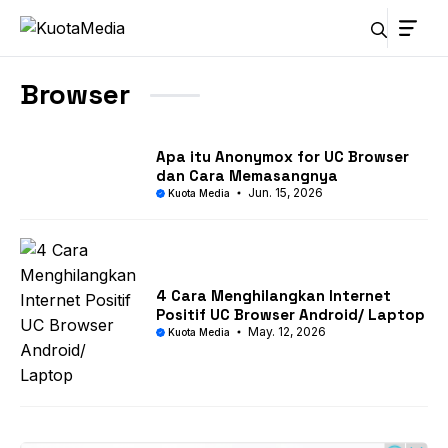
Skip
to
content
Browser
Cara Mengatasi IDM Tidak Muncul di
Firefox
Jun. 16, 2026
Kuota Media
Apa itu Anonymox for UC Browser
dan Cara Memasangnya
Jun. 15, 2026
Kuota Media
4 Cara Menghilangkan Internet
Positif UC Browser Android/ Laptop
May. 12, 2026
Kuota Media